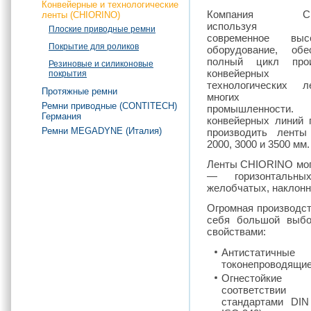
Конвейерные и технологические
Компания CHI
ленты (CHIORINO)
используя на
Плоские приводные ремни
современное высо
Покрытие для роликов
оборудование, обе
полный цикл прои
Резиновые и силиконовые
конвейер
покрытия
технологических 
Протяжные ремни
многих отр
Ремни приводные (CONTITECH)
промышленности.
Германия
конвейерных линий 
Ремни MEGADYNE (Италия)
производить ленты
2000, 3000 и 3500 мм.
Ленты CHIORINO могу
— горизонтальны
желобчатых, наклонн
Огромная производс
себя большой выбо
свойствами:
Антистати
токонепроводящи
Огнестойк
соответст
стандартами DIN