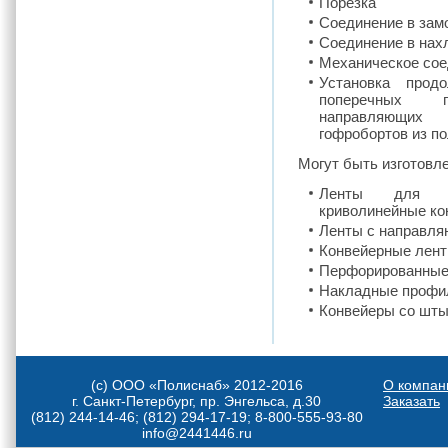
Порезка
Соединение в зам
Соединение в нах
Механическое сое
Установка прод
поперечных пр
направляю
гофробортов из по
Могут быть изготовл
Ленты для кр
криволинейные ко
Ленты с направл
Конвейерные лент
Перфорированные
Накладные профи
Конвейеры со шты
(с) ООО «Полиснаб» 2012-2016
О компан
г. Санкт-Петербург, пр. Энгельса, д.30
Заказать
(812) 244-14-46; (812) 294-17-19; 8-800-555-93-80
info@2441446.ru