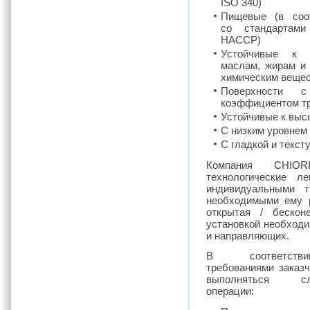
ISO 340)
Пищевые (в соот
со стандартам
HACCP)
Устойчивые к а
маслам, жирам и
химическим веще
Поверхности 
коэффициентом т
Устойчивые к выс
С низким уровнем
С гладкой и текс
Компания CHIOR
технологические л
индивидуальными т
необходимыми ему 
открытая / бескон
установкой необход
и направляющих.
В соответст
требованиями заказч
выполняться сл
операции: